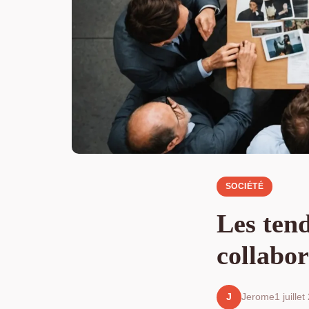
SOCIÉTÉ
Les tend
collabora
Jerome
1 juille
J