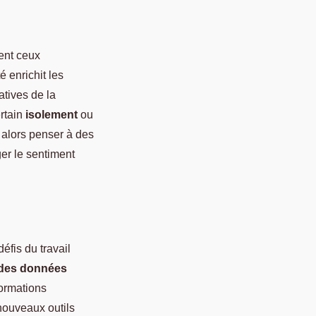
ment ceux
 enrichit les
atives de la
rtain
isolement
ou
 alors penser à des
er le sentiment
fis du travail
é des données
formations
 nouveaux outils