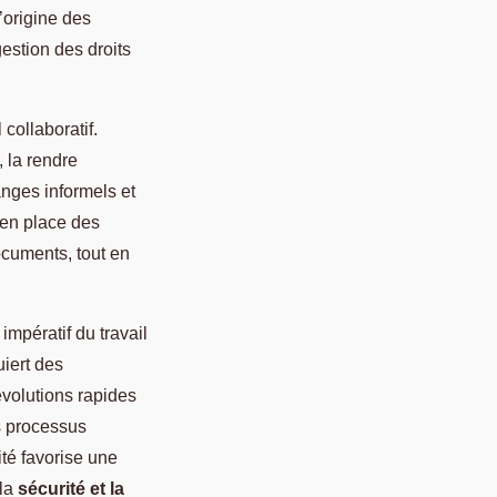
’origine des
estion des droits
 collaboratif.
, la rendre
nges informels et
 en place des
ocuments, tout en
mpératif du travail
uiert des
volutions rapides
es processus
lité favorise une
 la
sécurité et la