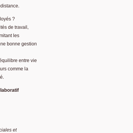
 distance.
ployés ?
és de travail,
mitant les
 une bonne gestion
quilibre entre vie
teurs comme la
é.
laboratif
iales et