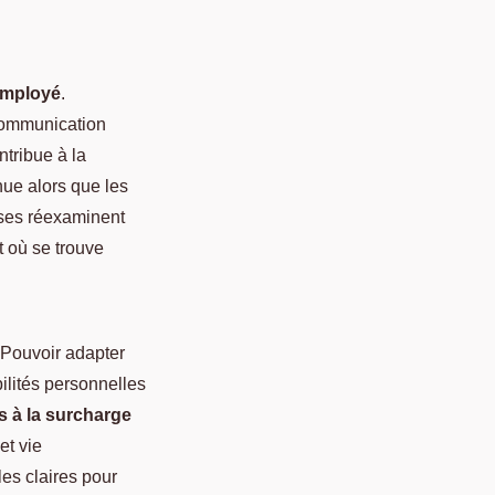
employé
.
 communication
tribue à la
nue alors que les
rises réexaminent
t où se trouve
. Pouvoir adapter
ilités personnelles
és à la surcharge
et vie
les claires pour