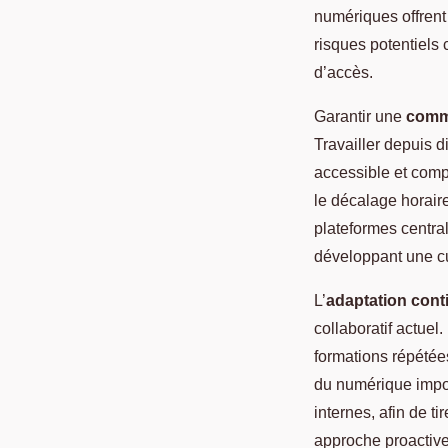
numériques offrent 
risques potentiels
d’accès.
Garantir une
commu
Travailler depuis di
accessible et comp
le décalage horair
plateformes centra
développant une cu
L’
adaptation cont
collaboratif actuel.
formations répétée
du numérique impose
internes, afin de ti
approche proactive 