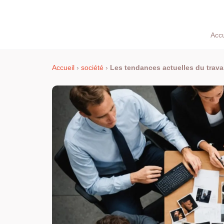
Accu
Accueil
›
société
›
Les tendances actuelles du travail