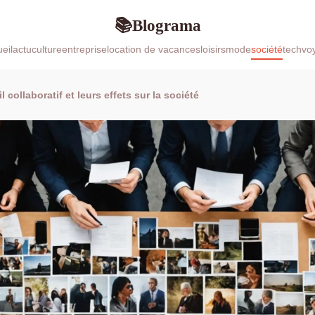
Blograma
📚
eil
actu
culture
entreprise
location de vacances
loisirs
mode
société
tech
vo
 collaboratif et leurs effets sur la société