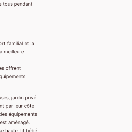
de tous pendant
t familial et la
a meilleure
es offrent
 équipements
ses, jardin privé
nt par leur côté
n des équipements
u est aménagé.
e haute, lit bébé,