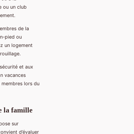
e ou un club
gement.
 membres de la
ain-pied ou
iez un logement
rouillage.
sécurité et aux
ion vacances
es membres lors du
 la famille
pose sur
 convient d’évaluer