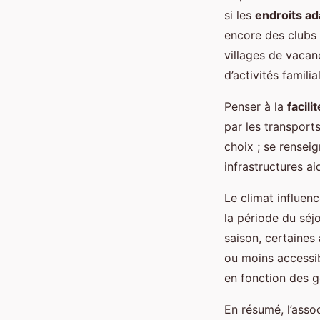
si les
endroits ad
encore des clubs p
villages de vacan
d’activités familia
Penser à la
facili
par les transports
choix ; se renseig
infrastructures a
Le climat influen
la période du séj
saison, certaines
ou moins accessib
en fonction des go
En résumé, l’assoc