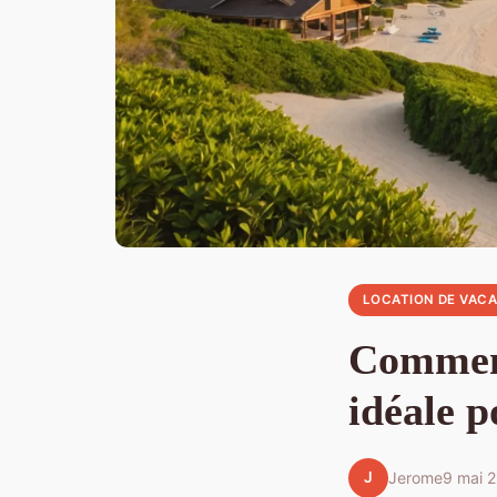
LOCATION DE VAC
Comment
idéale p
J
Jerome
9 mai 