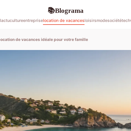
Blograma
📚
l
actu
culture
entreprise
location de vacances
loisirs
mode
société
tech
location de vacances idéale pour votre famille