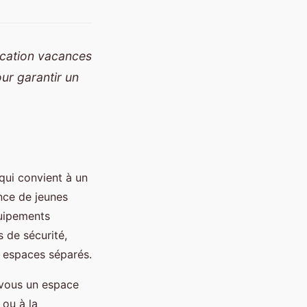
ocation vacances
ur garantir un
qui convient à un
nce de jeunes
quipements
s de sécurité,
s espaces séparés.
-vous un espace
 ou à la